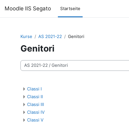
Zum Hauptinhalt
Moodle IIS Segato
Startseite
Kurse
AS 2021-22
Genitori
Genitori
Kursbereiche
Classi I
Classi II
Classi III
Classi IV
Classi V