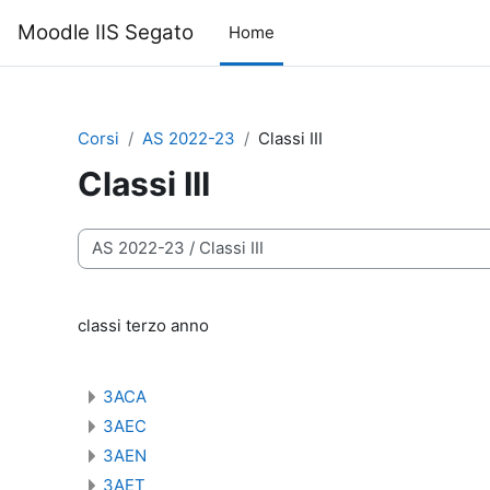
Vai al contenuto principale
Moodle IIS Segato
Home
Corsi
AS 2022-23
Classi III
Classi III
Categorie di corso
classi terzo anno
3ACA
3AEC
3AEN
3AET