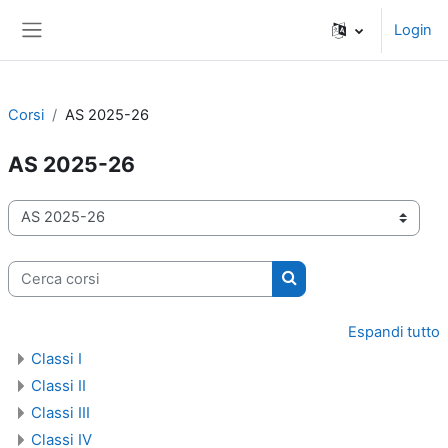
Vai al contenuto principale
Login
Pannello laterale
Corsi
AS 2025-26
AS 2025-26
Categorie di corso
Cerca corsi
Cerca corsi
Espandi tutto
Classi I
Classi II
Classi III
Classi IV