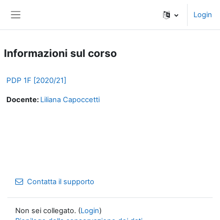
Vai al contenuto principale
Login
Pannello laterale
Informazioni sul corso
PDP 1F [2020/21]
Docente:
Liliana Capoccetti
Contatta il supporto
Non sei collegato. (
Login
)