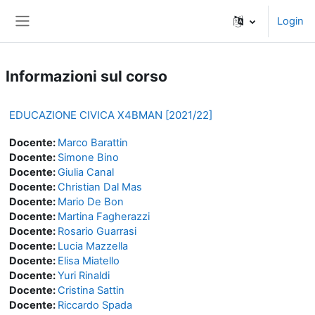
Vai al contenuto principale
Login
Pannello laterale
Informazioni sul corso
EDUCAZIONE CIVICA X4BMAN [2021/22]
Docente:
Marco Barattin
Docente:
Simone Bino
Docente:
Giulia Canal
Docente:
Christian Dal Mas
Docente:
Mario De Bon
Docente:
Martina Fagherazzi
Docente:
Rosario Guarrasi
Docente:
Lucia Mazzella
Docente:
Elisa Miatello
Docente:
Yuri Rinaldi
Docente:
Cristina Sattin
Docente:
Riccardo Spada